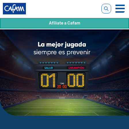
Afíliate a Cafam