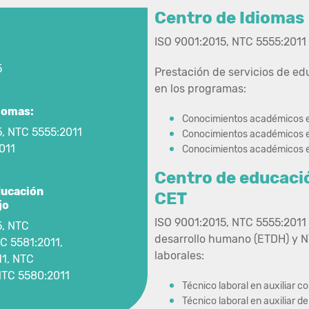
Centro de Idiomas
ISO 9001:2015, NTC 5555:2011
:
5
Prestación de servicios de ed
en los programas:
iomas:
Conocimientos académicos e
5, NTC 5555:2011
Conocimientos académicos e
011
Conocimientos académicos e
Centro de educació
ducación
CET
jo
ISO 9001:2015, NTC 5555:2011 
5, NTC
desarrollo humano (ETDH) y N
C 5581:2011,
laborales:
1, NTC
NTC 5580:2011
Técnico laboral en auxiliar c
Técnico laboral en auxiliar 