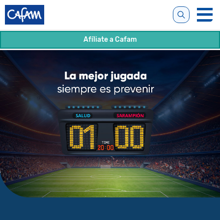
Afíliate a Cafam