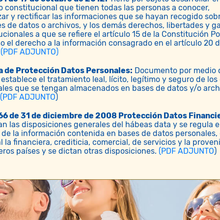
 constitucional que tienen todas las personas a conocer,
zar y rectificar las informaciones que se hayan recogido sobr
s de datos o archivos, y los demás derechos, libertades y g
ucionales a que se refiere el artículo 15 de la Constitución Pol
o el derecho a la información consagrado en el artículo 20 d
.
(PDF ADJUNTO)
ca de Protección Datos Personales:
Documento por medio d
stablece el tratamiento leal, lícito, legítimo y seguro de los
les que se tengan almacenados en bases de datos y/o arch
(PDF ADJUNTO
)
66 de 31 de diciembre de 2008 Protección Datos Financi
an las disposiciones generales del hábeas data y se regula e
de la información contenida en bases de datos personales,
l la financiera, crediticia, comercial, de servicios y la proven
eros países y se dictan otras disposiciones.
(PDF ADJUNTO
)