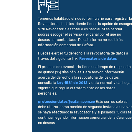
Tenemos habilitado el nuevo formulario para registrar la
Revocatoria de datos, donde tienes la opción de escoge
si tu Revocatoria es total o es parcial. Si es parcial
podrás escoger el servicio y el canal por el que no
deseas ser contactado. De esta forma no recibirás
información comercial de Cafam.
Puedes ejercer tu derecho a la revocatoria de datos a
través del siguiente link:
Revocatoria de datos
El proceso de revocatoria tiene un tiempo de respuesta
de quince (15) días hábiles. Para mayor información
acerca del derecho a la revocatoria de los datos,
consulta la
Ley 1581 de 2012
y en la normatividad legal
vigente que regula el tratamiento de los datos
personales.
protecciondatos@cafam.com.co
Este correo solo se
debe utilizar como medida de segunda instancia una ve
se haya efectuado la revocatoria y si pasados 15 días te
continúa llegando información comercial de la Caja, que
no deseas.