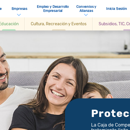
Empleo y Desarrollo
Convenios y
e
Empresas
Inicia Sesión
Empresarial
Alianzas
Educación
Cultura, Recreación y Eventos
Subsidios, TIC, 
Protec
La Caja de Compe