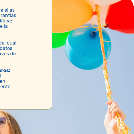
e ellas
arantías
ítica;
e la
el cual
 datos
ivos de
eros:
l
 en
iente