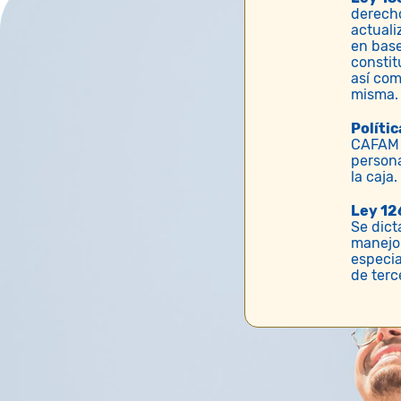
derecho
actuali
en base
constit
así com
misma
Políti
CAFAM e
persona
la caja.
Ley 12
Se dict
manejo 
especia
de terc