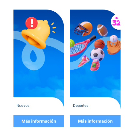
Deportes
Educación
Entretenimiento
Gastronomía
Hogar y Decoración
Mascotas
Moda
Movilidad
Retail y Tecnología
Salud, belleza y bienestar
Turismo
Nuevos
Deportes
Más información
Más información