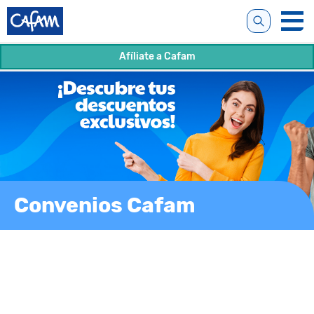
Afíliate a Cafam
Convenios Cafam