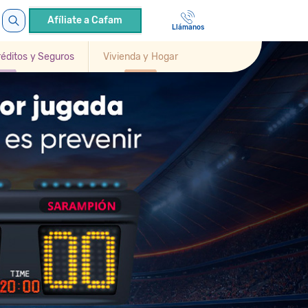
Afíliate a Cafam
Llámanos
Créditos y Seguros
Vivienda y Hogar