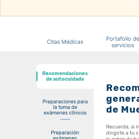
Portafolio d
Citas Médicas
servicios
Recomendaciones
Recomendaciones
de autocuidado
de autocuidado
Recom
genera
Preparaciones para
de Mu
la toma de
exámenes clínicos
Recuerda, si 
Preparación
dirigirte a t
exámenes