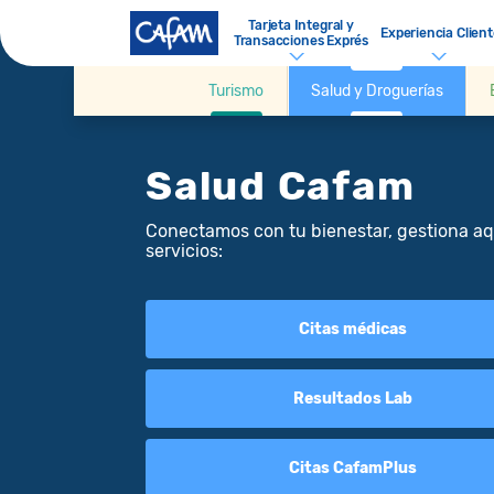
Tarjeta Integral y
Experiencia Client
Transacciones Exprés
Turismo
Salud y Droguerías
Salud Cafam
Conectamos con tu bienestar, gestiona aq
servicios:
Citas médicas
Resultados Lab
Citas CafamPlus