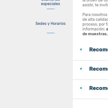
la orden de tu
especiales
asistir, te inv
Para nosotros
de alta calida
Sedes y Horarios
proceso, por f
información:
de muestras.
Recome
Recome
Recome