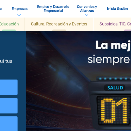
Empleo y Desarrollo
Convenios y
e
Empresas
Inicia Sesión
Empresarial
Alianzas
Educación
Cultura, Recreación y Eventos
Subsidios, TIC, 
uí tus