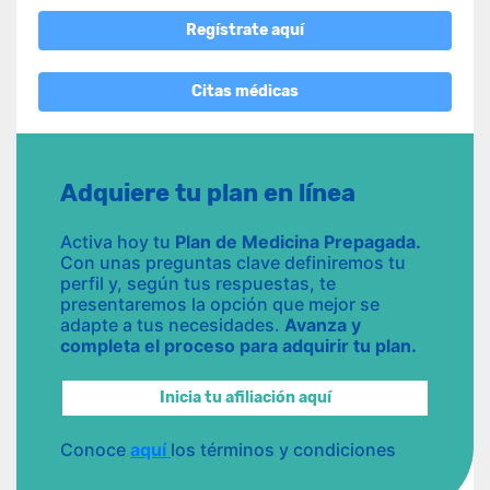
Regístrate aquí
Citas médicas
Adquiere tu plan en línea
Activa hoy tu
Plan de Medicina Prepagada.
Con unas preguntas clave definiremos tu
perfil y, según tus respuestas, te
presentaremos la opción que mejor se
adapte a tus necesidades.
Avanza y
completa el proceso para adquirir tu plan.
Inicia tu afiliación aquí
Conoce
aquí
los términos y condiciones