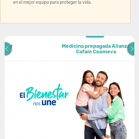
en el mejor equipo para proteger la vida.
enior
Medicina prepagada Alianza Cafam
Medicina prepagada Alianza
Cafam Coomeva
Coomeva