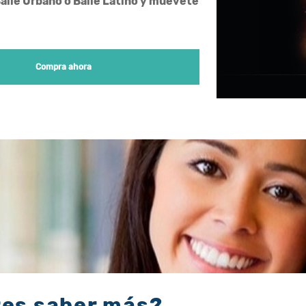
Baile Urbano o Baile Latino y muévete
Compra ahora
res saber más?