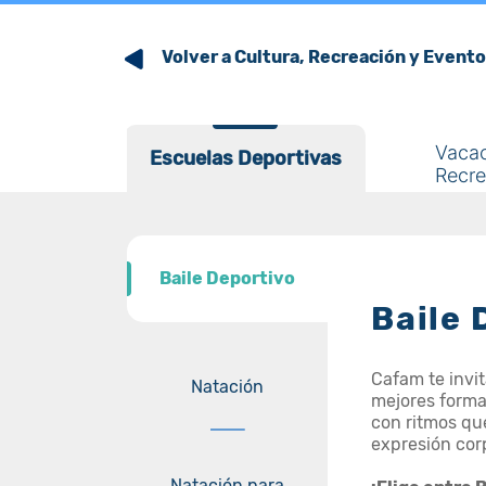
Volver a Cultura, Recreación y Event
Vaca
Escuelas Deportivas
Escuelas Deportivas
Recre
Baile Deportivo
Baile Deportivo
Baile 
Cafam te invit
Natación
mejores formas
con ritmos qu
expresión cor
Natación para