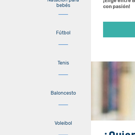
¡Elige entre 
bebés
con pasión!
Fútbol
Tenis
Baloncesto
Voleibol
¿Quie