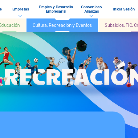
Empleo y Desarrollo
Convenios y
e
Empresas
Inicia Sesión
Empresarial
Alianzas
Educación
Cultura, Recreación y Eventos
Subsidios, TIC, 