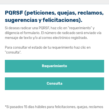
PQRSF (peticiones, quejas, reclamos,
sugerencias y felicitaciones).
Si deseas radicar una PQRSF, haz clic en "requerimiento" y
diligencia el formulario. El número de radicado será enviado vía
mensaje de texto y/o al correo electrónico registrado.
Para consultar el estado de tu requerimiento haz clic en
"consulta".
Requerimiento
Consulta
*Si pasados 15 días hábiles para felicitaciones, quejas, reclamos