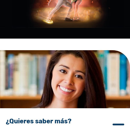
¿Quieres saber más?