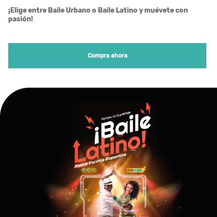
¡Elige entre Baile Urbano o Baile Latino y muévete con
pasión!
Compra ahora