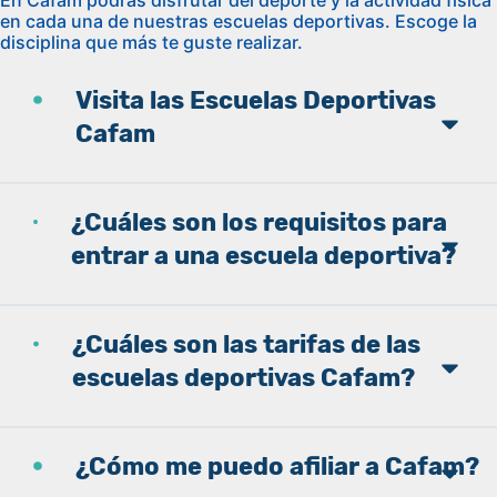
En Cafam podrás disfrutar del deporte y la actividad física
en cada una de nuestras escuelas deportivas. Escoge la
disciplina que más te guste realizar.
Visita las Escuelas Deportivas
Cafam
¿Cuáles son los requisitos para
entrar a una escuela deportiva?
¿Cuáles son las tarifas de las
escuelas deportivas Cafam?
¿Cómo me puedo afiliar a Cafam?