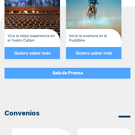
Vive la mejor experiencia en
Inicia la aventura en el
el Teatro Cafam
PushBike
Quiero saber más
Quiero saber más
Sala de Prensa
Convenios