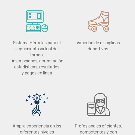
Sistema Hércules para el
Variedad de disciplinas
seguimiento virtual del
deportivas
torneo,
inscripciones, acreditación
estadísticas, resultados
y pagos en línea​
Amplia experiencia en los
Profesionales eficientes,
diferentes niveles
competentes y con