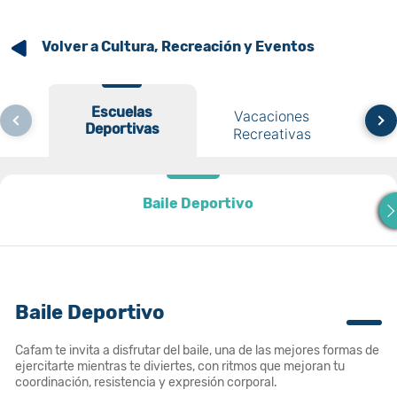
Volver a Cultura, Recreación y Eventos
Escuelas
Escuelas
Vacaciones
Deportivas
Deportivas
Recreativas
Es
Baile Deportivo
Baile Deportivo
Baile Deportivo
Cafam te invita a disfrutar del baile, una de las mejores formas de
ejercitarte mientras te diviertes, con ritmos que mejoran tu
coordinación, resistencia y expresión corporal.