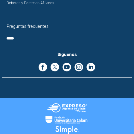
Deberes y Derechos Afiliados
Preguntas frecuentes
Síguenos