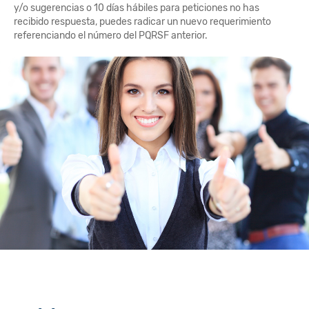
y/o sugerencias o 10 días hábiles para peticiones no has
recibido respuesta, puedes radicar un nuevo requerimiento
referenciando el número del PQRSF anterior.