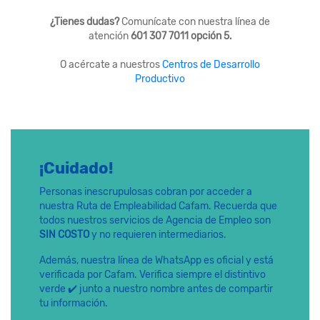
¿Tienes dudas?
Comunícate con nuestra línea de
atención
601 307 7011 opción 5.
O acércate a nuestros
Centros de Desarrollo
Productivo
¡Cuidado!
Personas inescrupulosas cobran por acceder a
nuestra Ruta de Empleabilidad Cafam. Recuerda que
todos nuestros servicios de Agencia de Empleo son
SIN COSTO
y no requieren intermediarios.
Además, nuestra línea de WhatsApp es oficial y está
verificada por Cafam. Verifica siempre el distintivo
verde ✔️ junto a nuestro nombre antes de compartir
tu información.