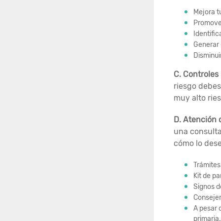
Mejora t
Promover
Identifi
Generar 
Disminui
C. Controles
riesgo debes
muy alto rie
D. Atención 
una consulta
cómo lo dese
Trámites
Kit de pa
Signos d
Consejer
A pesar 
primaria.