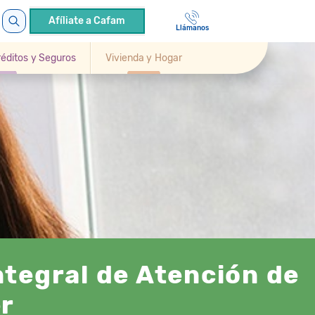
Afíliate a Cafam
Llámanos
Créditos y Seguros
Vivienda y Hogar
ntegral de Atención de
er