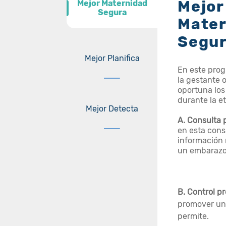
Mejor
Mejor Maternidad
Mejor Maternidad
Segura
Segura
Mater
Segu
Mejor Planifica
En este prog
la gestante o
oportuna los
durante la e
Mejor Detecta
A. Consulta 
en esta consu
información 
un embarazo
B.
Control pr
promover un 
permite.