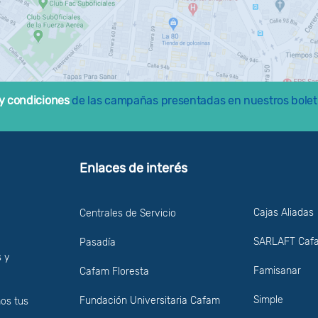
 y condiciones
de las campañas presentadas en nuestros bolet
Enlaces de interés
Cajas Aliadas
Centrales de Servicio
SARLAFT Caf
Pasadía
 y
Famisanar
Cafam Floresta
Simple
Fundación Universitaria Cafam
os tus