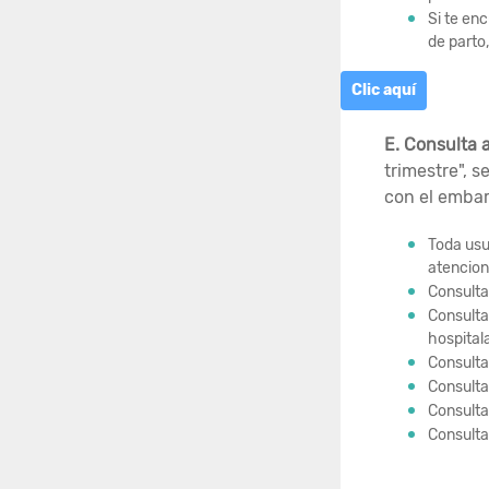
Si te en
de parto,
Clic aquí
E. Consulta 
trimestre", 
con el embar
Toda usu
atencion
Consulta
Consulta 
hospitala
Consulta
Consulta 
Consulta 
Consulta