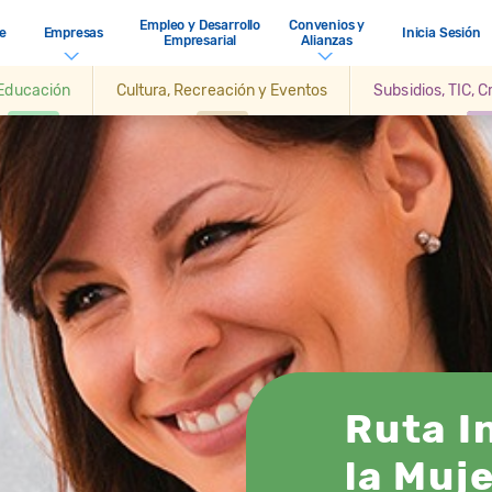
Empleo y Desarrollo
Convenios y
e
Empresas
Inicia Sesión
Empresarial
Alianzas
Educación
Cultura, Recreación y Eventos
Subsidios, TIC, 
Ruta I
la Muj