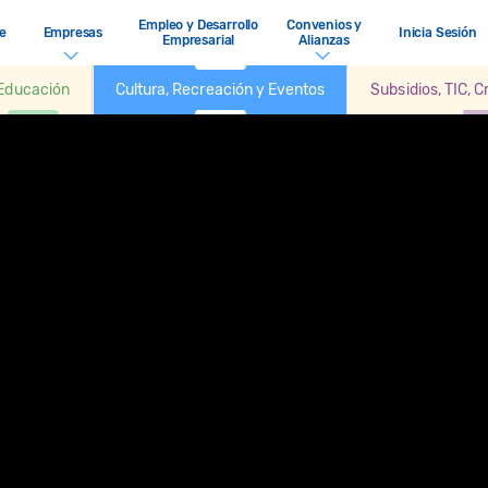
Empleo y Desarrollo
Convenios y
e
Empresas
Inicia Sesión
Empresarial
Alianzas
Educación
Cultura, Recreación y Eventos
Subsidios, TIC, 