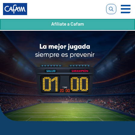
Afíliate a Cafam