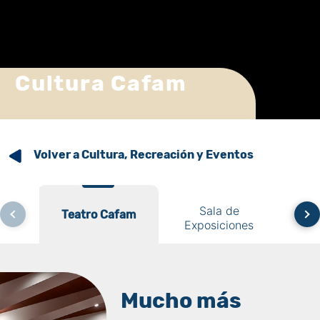
Cultura Cafam
Volver a Cultura, Recreación y Eventos
Sala de
Promo
Teatro Cafam
Teatro Cafam
Exposiciones
par
Mucho más