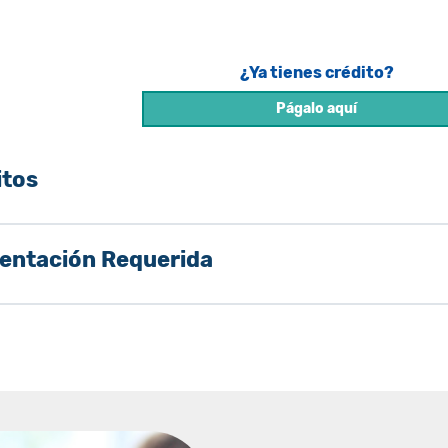
¿Ya tienes crédito?
Págalo aquí
itos
ntación Requerida