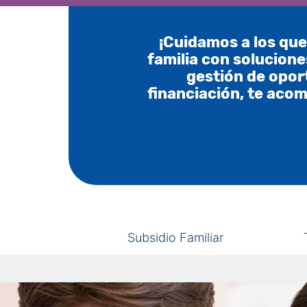
¡Cuidamos a los que
familia con soluciones
gestión de opor
financiación, te aco
Subsidio Familiar