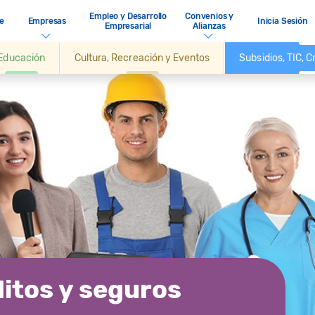
Empleo y Desarrollo
Convenios y
e
Empresas
Inicia Sesión
Empresarial
Alianzas
Educación
Cultura, Recreación y Eventos
Subsidios, TIC, 
ditos y seguros