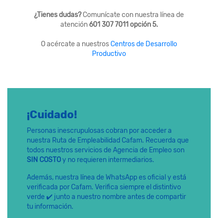
¿Tienes dudas?
Comunícate con nuestra línea de
atención
601 307 7011 opción 5.
O acércate a nuestros
Centros de Desarrollo
Productivo
¡Cuidado!
Personas inescrupulosas cobran por acceder a
nuestra Ruta de Empleabilidad Cafam. Recuerda que
todos nuestros servicios de Agencia de Empleo son
SIN COSTO
y no requieren intermediarios.
Además, nuestra línea de WhatsApp es oficial y está
verificada por Cafam. Verifica siempre el distintivo
verde ✔️ junto a nuestro nombre antes de compartir
tu información.