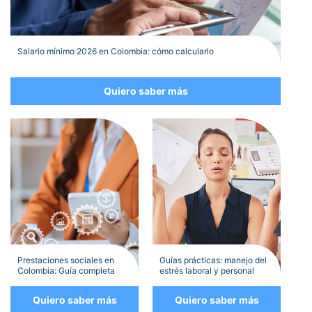
Salario mínimo 2026 en Colombia: cómo calcularlo
Quiero saber más
Prestaciones sociales en
Guías prácticas: manejo del
Colombia: Guía completa
estrés laboral y personal
Quiero saber más
Quiero saber más